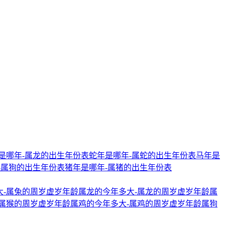
是哪年-属龙的出生年份表
蛇年是哪年-属蛇的出生年份表
马年是
-属狗的出生年份表
猪年是哪年-属猪的出生年份表
大-属兔的周岁虚岁年龄
属龙的今年多大-属龙的周岁虚岁年龄
属
-属猴的周岁虚岁年龄
属鸡的今年多大-属鸡的周岁虚岁年龄
属狗